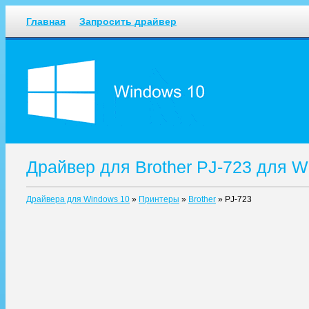
Главная
Запросить драйвер
Драйвер для Brother PJ-723 для W
Драйвера для Windows 10
»
Принтеры
»
Brother
»
PJ-723