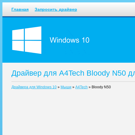
Главная
Запросить драйвер
Драйвер для A4Tech Bloody N50 д
Драйвера для Windows 10
»
Мыши
»
A4Tech
»
Bloody N50