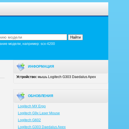
ание модели, например: scx-4200
ИНФОРМАЦИЯ
Устройство:
мышь Logitech G303 Daedalus Apex
ОБНОВЛЕНИЯ
Logitech MX Ergo
Logitech G9x Laser Mouse
Logitech G602
Logitech G303 Daedalus Apex