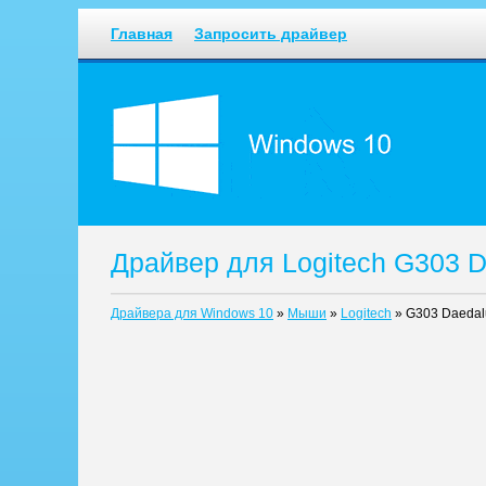
Главная
Запросить драйвер
Драйвер для Logitech G303 
Драйвера для Windows 10
»
Мыши
»
Logitech
»
G303 Daedal