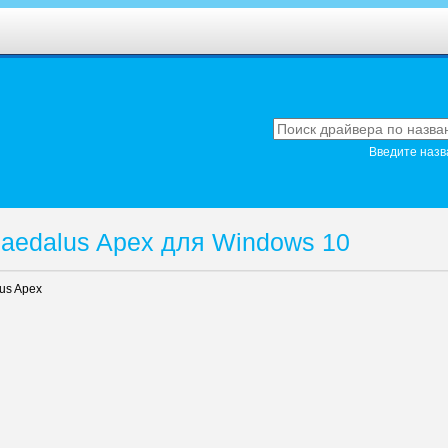
Введите назв
Daedalus Apex для Windows 10
us Apex