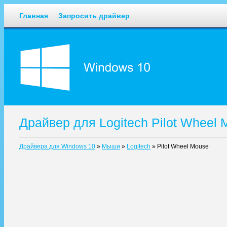
Главная
Запросить драйвер
Драйвер для Logitech Pilot Wheel
Драйвера для Windows 10
»
Мыши
»
Logitech
»
Pilot Wheel Mouse