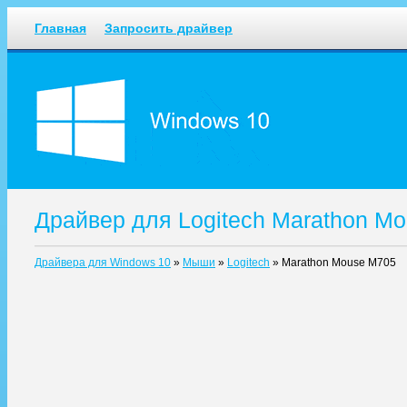
Главная
Запросить драйвер
Драйвер для Logitech Marathon M
Драйвера для Windows 10
»
Мыши
»
Logitech
»
Marathon Mouse M705