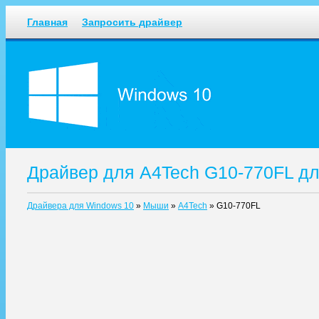
Главная
Запросить драйвер
Драйвер для A4Tech G10-770FL д
Драйвера для Windows 10
»
Мыши
»
A4Tech
»
G10-770FL