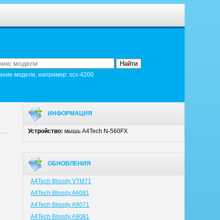
ание модели, например: scx-4200
ИНФОРМАЦИЯ
Устройство:
мышь A4Tech N-560FX
ОБНОВЛЕНИЯ
A4Tech Bloody V7M71
A4Tech Bloody A6081
A4Tech Bloody A9071
A4Tech Bloody A9081