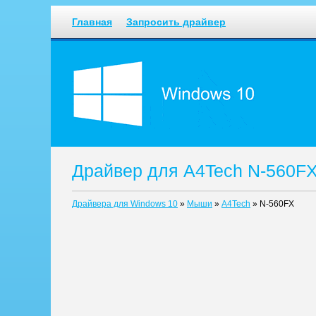
Главная
Запросить драйвер
Драйвер для A4Tech N-560FX
Драйвера для Windows 10
»
Мыши
»
A4Tech
»
N-560FX