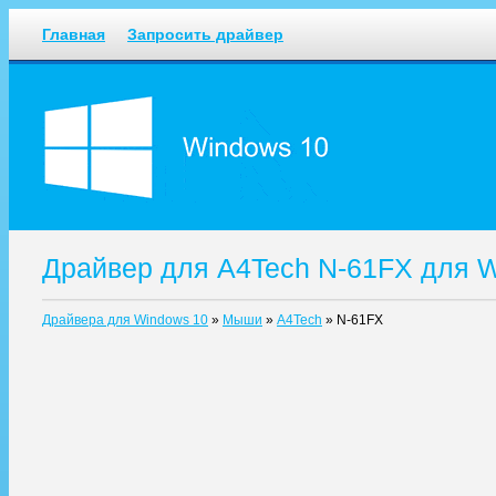
Главная
Запросить драйвер
Драйвер для A4Tech N-61FX для 
Драйвера для Windows 10
»
Мыши
»
A4Tech
»
N-61FX