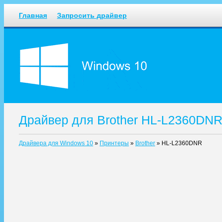
Главная
Запросить драйвер
Драйвер для Brother HL-L2360DNR
Драйвера для Windows 10
»
Принтеры
»
Brother
»
HL-L2360DNR