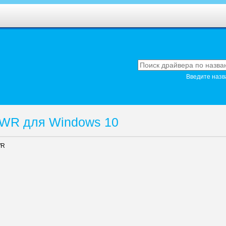
Введите назв
0WR для Windows 10
WR