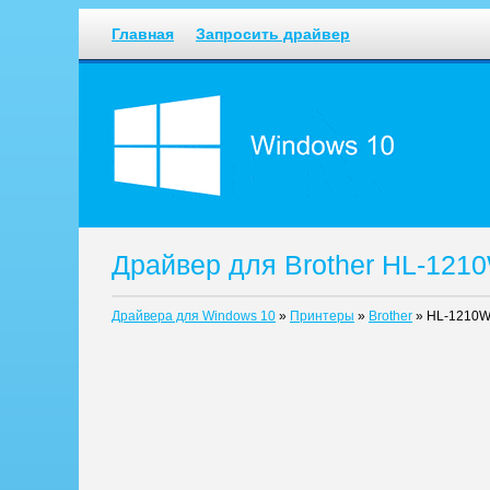
Главная
Запросить драйвер
Драйвер для Brother HL-121
Драйвера для Windows 10
»
Принтеры
»
Brother
»
HL-1210