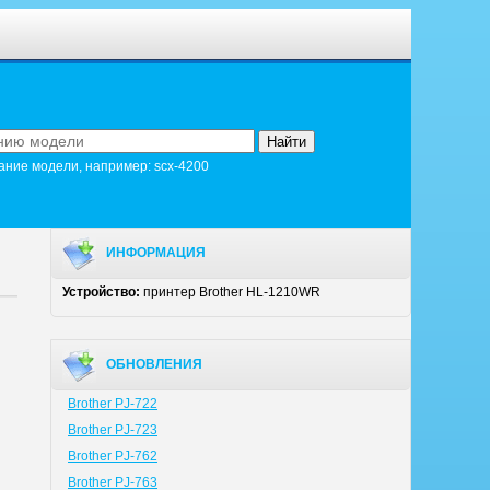
ание модели, например: scx-4200
ИНФОРМАЦИЯ
Устройство:
принтер Brother HL-1210WR
ОБНОВЛЕНИЯ
Brother PJ-722
Brother PJ-723
Brother PJ-762
Brother PJ-763