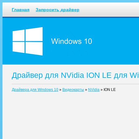
Главная
Запросить драйвер
Драйвер для NVidia ION LE для W
Драйвера для Windows 10
»
Видеокарты
»
NVidia
»
ION LE