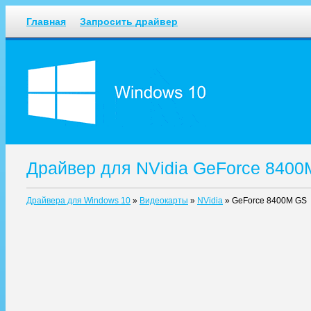
Главная
Запросить драйвер
Драйвер для NVidia GeForce 8400
Драйвера для Windows 10
»
Видеокарты
»
NVidia
»
GeForce 8400M GS