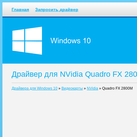
Главная
Запросить драйвер
Драйвер для NVidia Quadro FX 28
Драйвера для Windows 10
»
Видеокарты
»
NVidia
»
Quadro FX 2800M