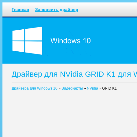
Главная
Запросить драйвер
Драйвер для NVidia GRID K1 для 
Драйвера для Windows 10
»
Видеокарты
»
NVidia
»
GRID K1