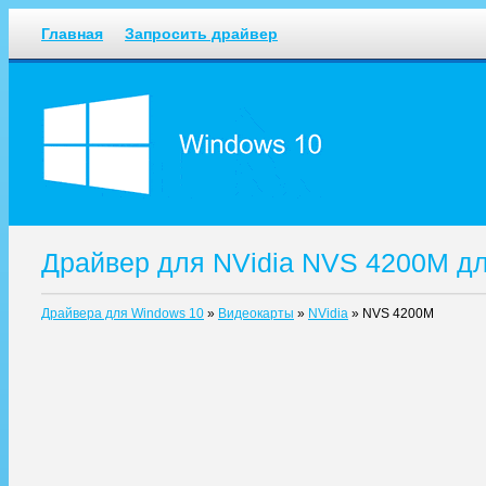
Главная
Запросить драйвер
Драйвер для NVidia NVS 4200M д
Драйвера для Windows 10
»
Видеокарты
»
NVidia
»
NVS 4200M