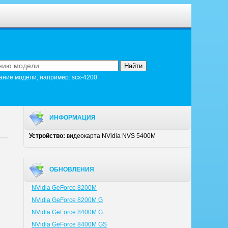
ание модели, например: scx-4200
ИНФОРМАЦИЯ
Устройство:
видеокарта NVidia NVS 5400M
ОБНОВЛЕНИЯ
NVidia GeForce 8200M
NVidia GeForce 8200M G
NVidia GeForce 8400M G
NVidia GeForce 8400M GS