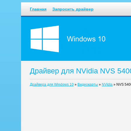
Главная
Запросить драйвер
Драйвер для NVidia NVS 540
Драйвера для Windows 10
»
Видеокарты
»
NVidia
»
NVS 54