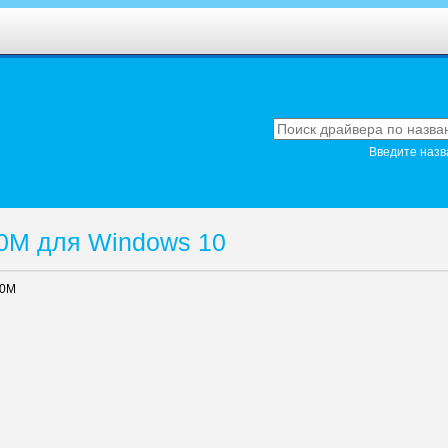
Введите назв
0M для Windows 10
00M