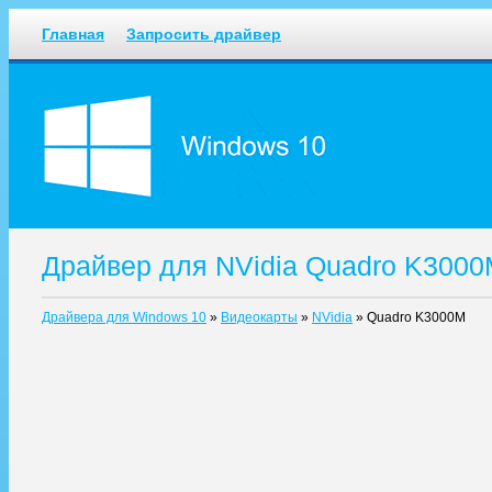
Главная
Запросить драйвер
Драйвер для NVidia Quadro K3000
Драйвера для Windows 10
»
Видеокарты
»
NVidia
»
Quadro K3000M