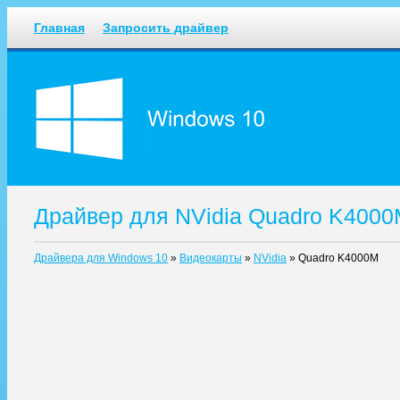
Главная
Запросить драйвер
Драйвер для NVidia Quadro K4000
Драйвера для Windows 10
»
Видеокарты
»
NVidia
»
Quadro K4000M