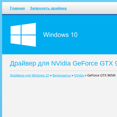
Главная
Запросить драйвер
Драйвер для NVidia GeForce GTX 
Драйвера для Windows 10
»
Видеокарты
»
NVidia
»
GeForce GTX 965M