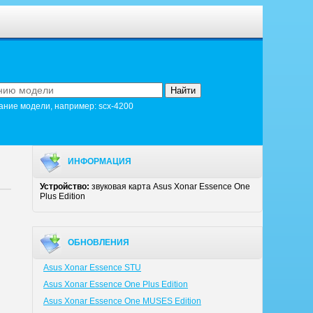
ание модели, например: scx-4200
ИНФОРМАЦИЯ
Устройство:
звуковая карта Asus Xonar Essence One
Plus Edition
ОБНОВЛЕНИЯ
Asus Xonar Essence STU
Asus Xonar Essence One Plus Edition
Asus Xonar Essence One MUSES Edition