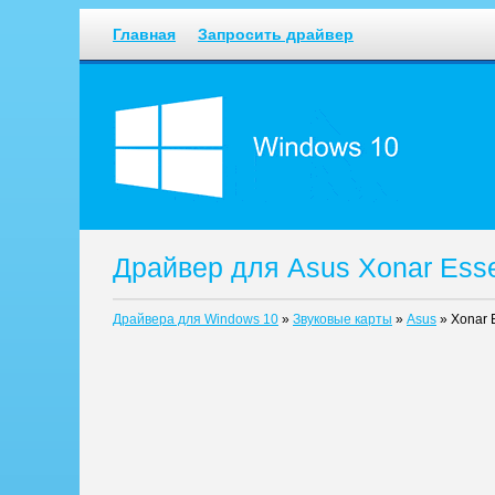
Главная
Запросить драйвер
Драйвер для Asus Xonar Esse
Драйвера для Windows 10
»
Звуковые карты
»
Asus
»
Xonar E