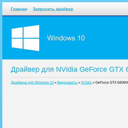
Главная
Запросить драйвер
Драйвер для NVidia GeForce GTX
Драйвера для Windows 10
»
Видеокарты
»
NVidia
»
GeForce GTX 680M