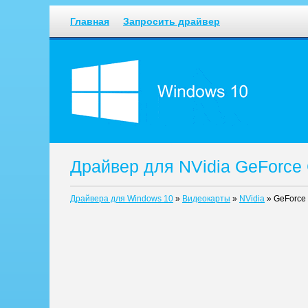
Главная
Запросить драйвер
Драйвер для NVidia GeForce
Драйвера для Windows 10
»
Видеокарты
»
NVidia
»
GeForce