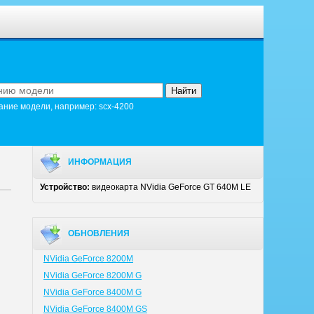
ание модели, например: scx-4200
ИНФОРМАЦИЯ
Устройство:
видеокарта NVidia GeForce GT 640M LE
ОБНОВЛЕНИЯ
NVidia GeForce 8200M
NVidia GeForce 8200M G
NVidia GeForce 8400M G
NVidia GeForce 8400M GS