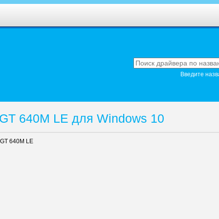
Введите назв
 GT 640M LE для Windows 10
 GT 640M LE