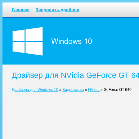
Главная
Запросить драйвер
Драйвер для NVidia GeForce GT 6
Драйвера для Windows 10
»
Видеокарты
»
NVidia
»
GeForce GT 640