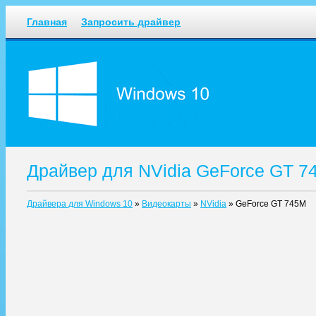
Главная
Запросить драйвер
Драйвер для NVidia GeForce GT 7
Драйвера для Windows 10
»
Видеокарты
»
NVidia
»
GeForce GT 745M