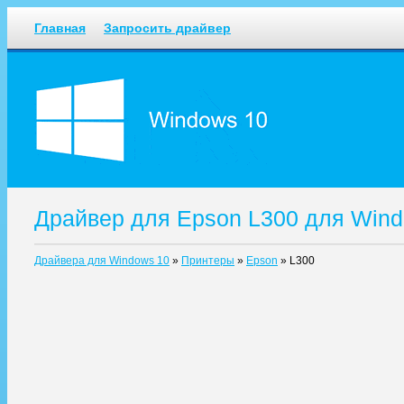
Главная
Запросить драйвер
Драйвер для Epson L300 для Wind
Драйвера для Windows 10
»
Принтеры
»
Epson
»
L300