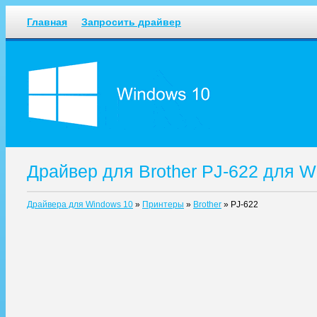
Главная
Запросить драйвер
Драйвер для Brother PJ-622 для W
Драйвера для Windows 10
»
Принтеры
»
Brother
»
PJ-622