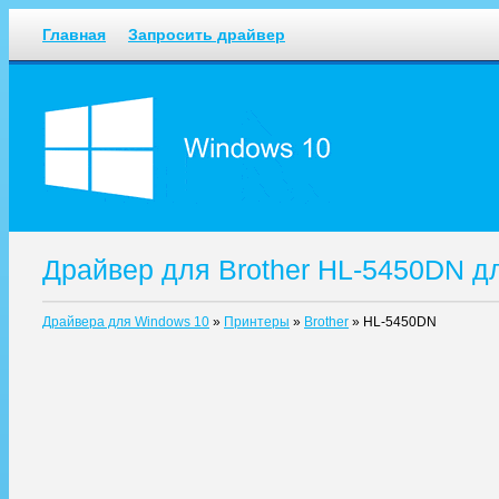
Главная
Запросить драйвер
Драйвер для Brother HL-5450DN д
Драйвера для Windows 10
»
Принтеры
»
Brother
»
HL-5450DN