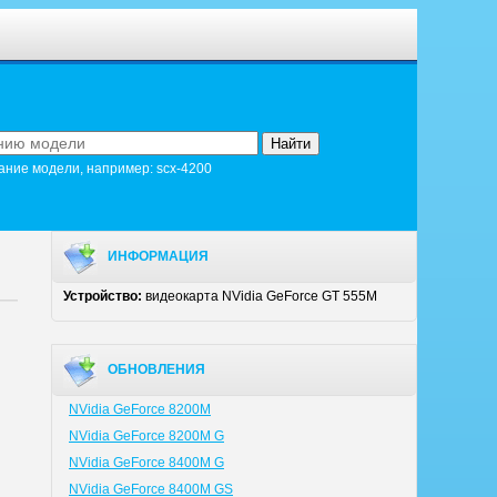
ание модели, например: scx-4200
ИНФОРМАЦИЯ
Устройство:
видеокарта NVidia GeForce GT 555M
ОБНОВЛЕНИЯ
NVidia GeForce 8200M
NVidia GeForce 8200M G
NVidia GeForce 8400M G
NVidia GeForce 8400M GS