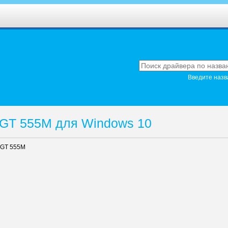
Введите назв
 GT 555M для Windows 10
 GT 555M