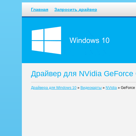
Главная
Запросить драйвер
Драйвер для NVidia GeForce
Драйвера для Windows 10
»
Видеокарты
»
NVidia
»
GeForce