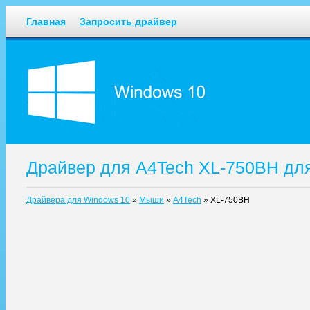
Главная
Запросить драйвер
Драйвер для A4Tech XL-750BH дл
Драйвера для Windows 10
»
Мыши
»
A4Tech
»
XL-750BH