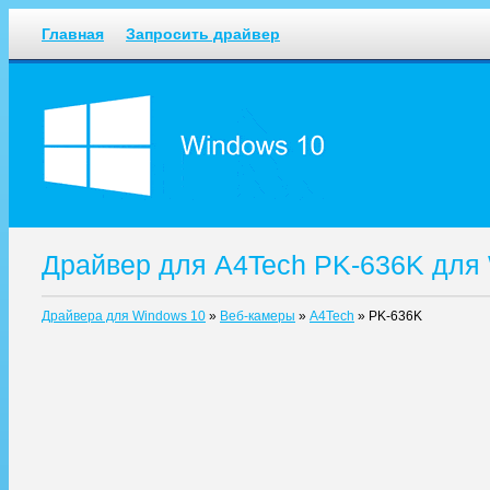
Главная
Запросить драйвер
Драйвер для A4Tech PK-636K для
Драйвера для Windows 10
»
Веб-камеры
»
A4Tech
»
PK-636K