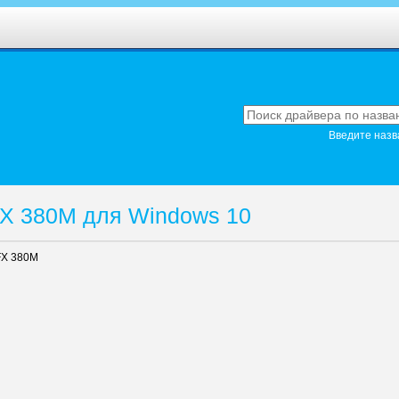
Введите назв
FX 380M для Windows 10
FX 380M