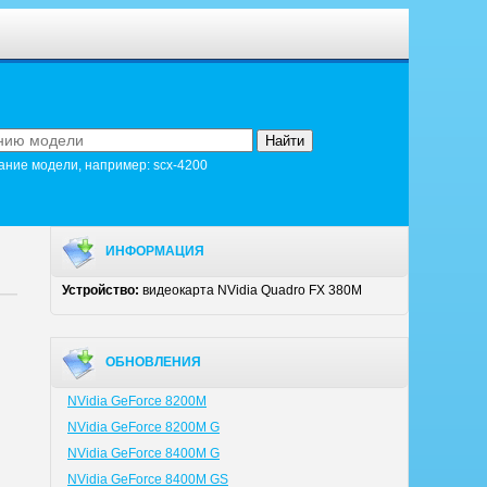
ание модели, например: scx-4200
ИНФОРМАЦИЯ
Устройство:
видеокарта NVidia Quadro FX 380M
ОБНОВЛЕНИЯ
NVidia GeForce 8200M
NVidia GeForce 8200M G
NVidia GeForce 8400M G
NVidia GeForce 8400M GS