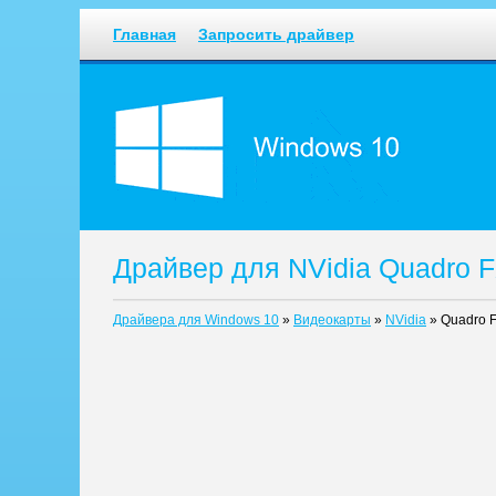
Главная
Запросить драйвер
Драйвер для NVidia Quadro 
Драйвера для Windows 10
»
Видеокарты
»
NVidia
»
Quadro 