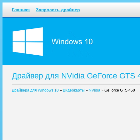
Главная
Запросить драйвер
Драйвер для NVidia GeForce GTS 
Драйвера для Windows 10
»
Видеокарты
»
NVidia
»
GeForce GTS 450