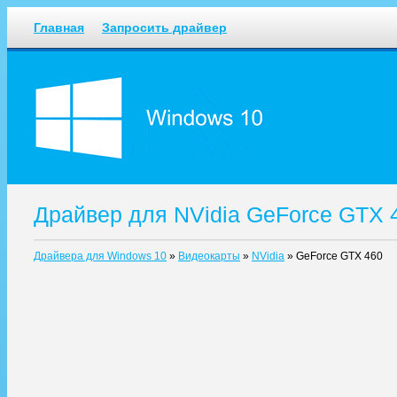
Главная
Запросить драйвер
Драйвер для NVidia GeForce GTX 
Драйвера для Windows 10
»
Видеокарты
»
NVidia
»
GeForce GTX 460