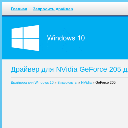
Главная
Запросить драйвер
Драйвер для NVidia GeForce 205 
Драйвера для Windows 10
»
Видеокарты
»
NVidia
»
GeForce 205