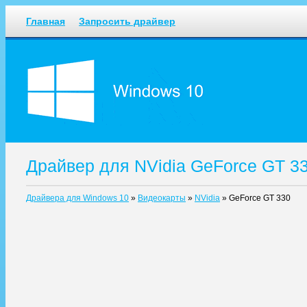
Главная
Запросить драйвер
Драйвер для NVidia GeForce GT 3
Драйвера для Windows 10
»
Видеокарты
»
NVidia
»
GeForce GT 330