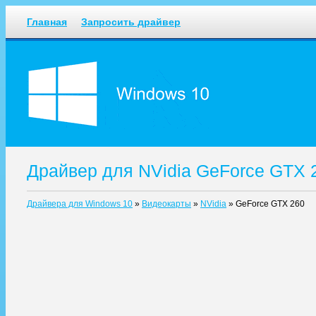
Главная
Запросить драйвер
Драйвер для NVidia GeForce GTX 
Драйвера для Windows 10
»
Видеокарты
»
NVidia
»
GeForce GTX 260