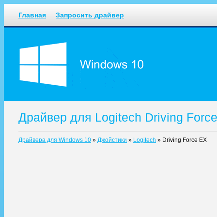
Главная
Запросить драйвер
Драйвер для Logitech Driving For
Драйвера для Windows 10
»
Джойстики
»
Logitech
»
Driving Force EX