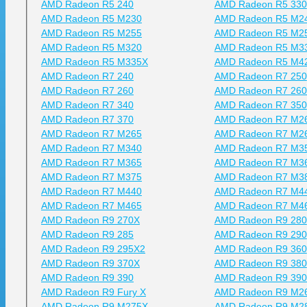
AMD Radeon R5 240
AMD Radeon R5 330
AMD Radeon R5 M230
AMD Radeon R5 M2
AMD Radeon R5 M255
AMD Radeon R5 M2
AMD Radeon R5 M320
AMD Radeon R5 M3
AMD Radeon R5 M335X
AMD Radeon R5 M4
AMD Radeon R7 240
AMD Radeon R7 250
AMD Radeon R7 260
AMD Radeon R7 26
AMD Radeon R7 340
AMD Radeon R7 350
AMD Radeon R7 370
AMD Radeon R7 M2
AMD Radeon R7 M265
AMD Radeon R7 M2
AMD Radeon R7 M340
AMD Radeon R7 M3
AMD Radeon R7 M365
AMD Radeon R7 M3
AMD Radeon R7 M375
AMD Radeon R7 M3
AMD Radeon R7 M440
AMD Radeon R7 M4
AMD Radeon R7 M465
AMD Radeon R7 M4
AMD Radeon R9 270X
AMD Radeon R9 280
AMD Radeon R9 285
AMD Radeon R9 290
AMD Radeon R9 295X2
AMD Radeon R9 360
AMD Radeon R9 370X
AMD Radeon R9 380
AMD Radeon R9 390
AMD Radeon R9 39
AMD Radeon R9 Fury X
AMD Radeon R9 M2
AMD Radeon R9 M275X
AMD Radeon R9 M2