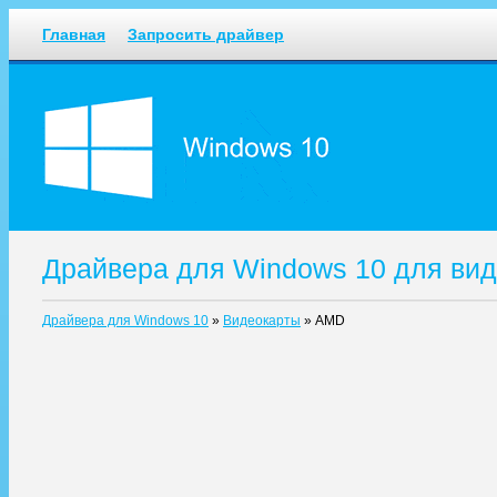
Главная
Запросить драйвер
Драйвера для Windows 10 для ви
Драйвера для Windows 10
»
Видеокарты
»
AMD