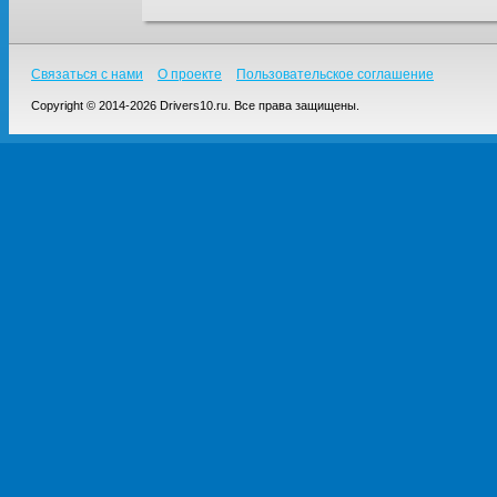
Связаться с нами
О проекте
Пользовательское соглашение
Copyright © 2014-2026 Drivers10.ru. Все права защищены.