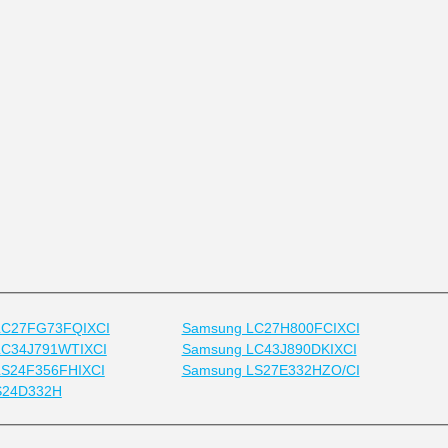
LC27FG73FQIXCI
Samsung LC27H800FCIXCI
LC34J791WTIXCI
Samsung LC43J890DKIXCI
LS24F356FHIXCI
Samsung LS27E332HZO/CI
S24D332H