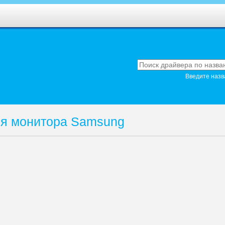
Введите назв
ля монитора Samsung