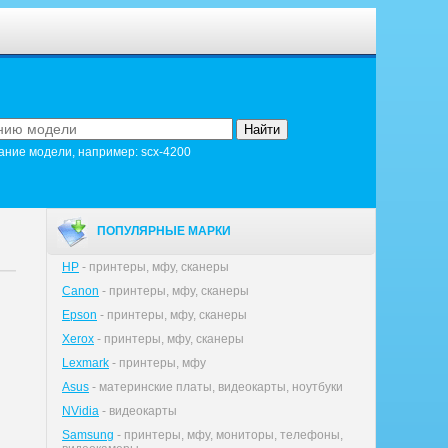
ание модели, например: scx-4200
ПОПУЛЯРНЫЕ МАРКИ
HP
- принтеры, мфу, сканеры
Canon
- принтеры, мфу, сканеры
Epson
- принтеры, мфу, сканеры
Xerox
- принтеры, мфу, сканеры
Lexmark
- принтеры, мфу
Asus
- материнские платы, видеокарты, ноутбуки
NVidia
- видеокарты
Samsung
- принтеры, мфу, мониторы, телефоны,