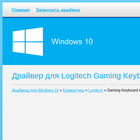
Главная
Запросить драйвер
Драйвер для Logitech Gaming Key
Драйвера для Windows 10
»
Клавиатуры
»
Logitech
»
Gaming Keyboard 