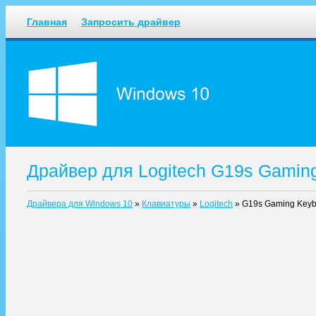
Главная
Запросить драйвер
Драйвер для Logitech G19s Gamin
Драйвера для Windows 10
»
Клавиатуры
»
Logitech
»
G19s Gaming Keyb