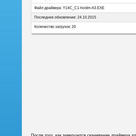
Файл драйвера: Y14C_C1-hostm-A3.EXE
Последнее обновление: 24.10.2015
Количество загрузок: 20
После того, как завершится скачивание драйвера д