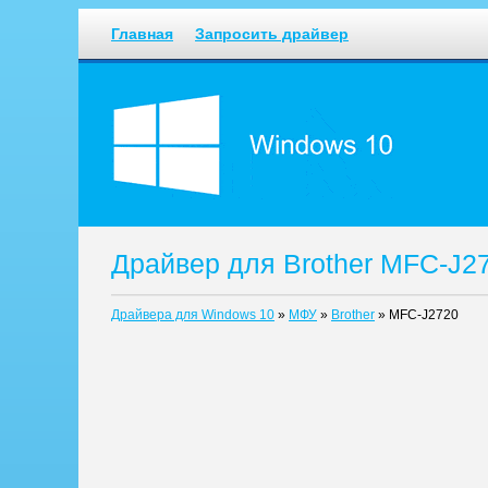
Главная
Запросить драйвер
Драйвер для Brother MFC-J2
Драйвера для Windows 10
»
МФУ
»
Brother
»
MFC-J2720