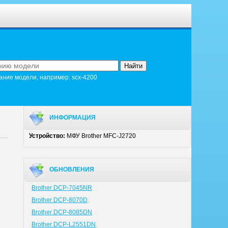
ание модели, например: scx-4200
ИНФОРМАЦИЯ
Устройство:
МФУ Brother MFC-J2720
ОБНОВЛЕНИЯ
Brother DCP-7045NR
Brother DCP-8070D
Brother DCP-8085DN
Brother DCP-L2551DN