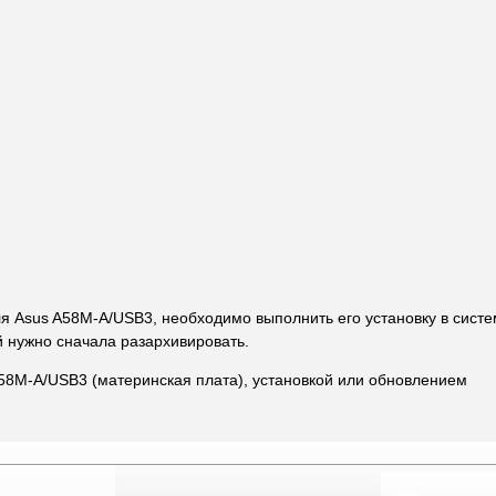
ля Asus A58M-A/USB3, необходимо выполнить его установку в сист
й нужно сначала разархивировать.
58M-A/USB3 (материнская плата), установкой или обновлением