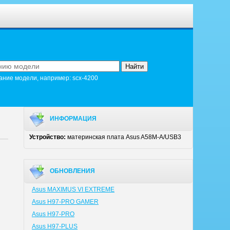
ание модели, например: scx-4200
ИНФОРМАЦИЯ
Устройство:
материнская плата Asus A58M-A/USB3
ОБНОВЛЕНИЯ
Asus MAXIMUS VI EXTREME
Asus H97-PRO GAMER
Asus H97-PRO
Asus H97-PLUS