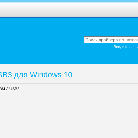
Введите назв
SB3 для Windows 10
8M-A/USB3