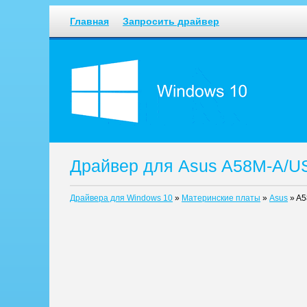
Главная
Запросить драйвер
Драйвер для Asus A58M-A/U
Драйвера для Windows 10
»
Материнские платы
»
Asus
»
A5