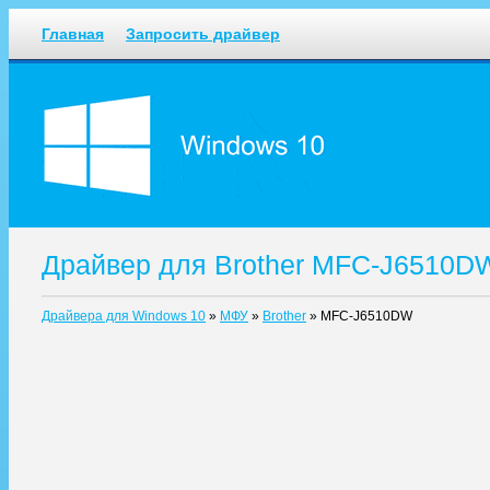
Главная
Запросить драйвер
Драйвер для Brother MFC-J6510D
Драйвера для Windows 10
»
МФУ
»
Brother
»
MFC-J6510DW