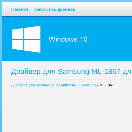
Главная
Запросить драйвер
Драйвер для Samsung ML-1867 дл
Драйвера для Windows 10
»
Принтеры
»
Samsung
»
ML-1867