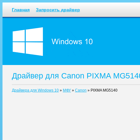
Главная
Запросить драйвер
Драйвер для Canon PIXMA MG514
Драйвера для Windows 10
»
МФУ
»
Canon
»
PIXMA MG5140