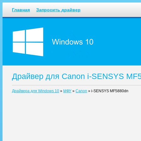
Главная
Запросить драйвер
Драйвер для Canon i-SENSYS MF5
Драйвера для Windows 10
»
МФУ
»
Canon
»
i-SENSYS MF5880dn