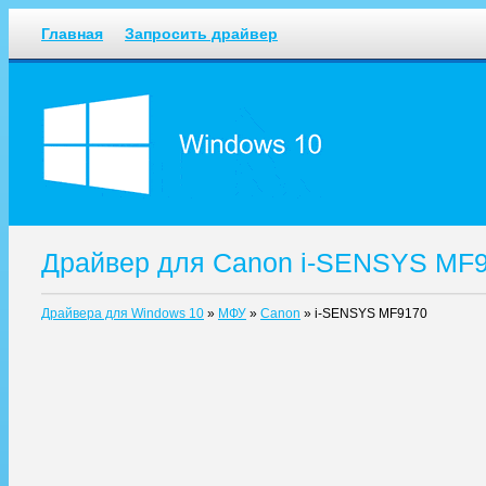
Главная
Запросить драйвер
Драйвер для Canon i-SENSYS MF9
Драйвера для Windows 10
»
МФУ
»
Canon
»
i-SENSYS MF9170