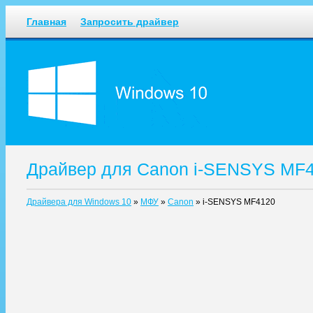
Главная
Запросить драйвер
Драйвер для Canon i-SENSYS MF4
Драйвера для Windows 10
»
МФУ
»
Canon
»
i-SENSYS MF4120