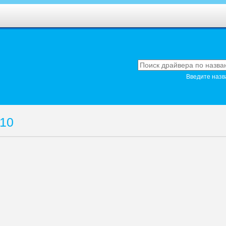
Введите назв
 10