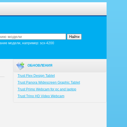
ание модели, например: scx-4200
ОБНОВЛЕНИЯ
Trust Flex Design Tablet
Trust Panora Widescreen Graphic Tablet
Trust Primo Webcam for pc and laptop
Trust Trino HD Video Webcam