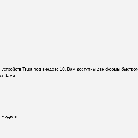
я устройств Trust под виндовс 10. Вам доступны две формы быстрог
за Вами.
у модель